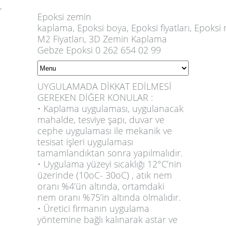
,
Epoksi
zemin
kaplama,
Epoksi
boya,
Epoksi
fiyatları,
Epoksi
m
M2 Fiyatları, 3D Zemin Kaplama
Gebze Epoksi 0 262 654 02 99
UYGULAMADA DİKKAT EDİLMESİ
GEREKEN DİĞER KONULAR :
• Kaplama uygulaması, uygulanacak
mahalde, tesviye şapı, duvar ve
cephe uygulaması ile mekanik ve
tesisat işleri uygulaması
tamamlandıktan sonra yapılmalıdır.
• Uygulama yüzeyi sıcaklığı 12°C’nin
üzerinde (10oC- 30oC) , atık nem
oranı %4’ün altında, ortamdaki
nem oranı %75’in altında olmalıdır.
• Üretici firmanın uygulama
yöntemine bağlı kalınarak astar ve