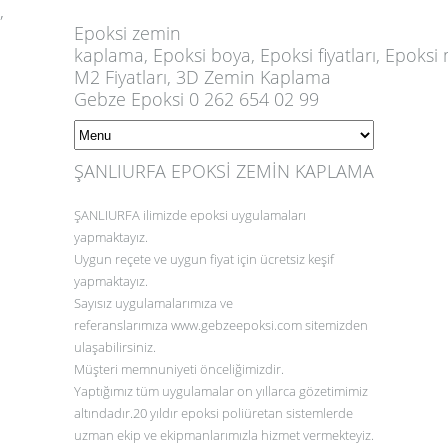
,
Epoksi
zemin
kaplama,
Epoksi
boya,
Epoksi
fiyatları,
Epoksi
m
M2 Fiyatları, 3D Zemin Kaplama
Gebze Epoksi 0 262 654 02 99
ŞANLIURFA EPOKSİ ZEMİN KAPLAMA
ŞANLIURFA
ilimizde epoksi uygulamaları
yapmaktayız.
Uygun reçete ve uygun fiyat için ücretsiz keşif
yapmaktayız.
Sayısız uygulamalarımıza ve
referanslarımıza
www.gebzeepoksi.com
sitemizden
ulaşabilirsiniz.
Müşteri memnuniyeti önceliğimizdir.
Yaptığımız tüm uygulamalar on yıllarca gözetimimiz
altındadır.20 yıldır epoksi poliüretan sistemlerde
uzman ekip ve ekipmanlarımızla hizmet vermekteyiz.