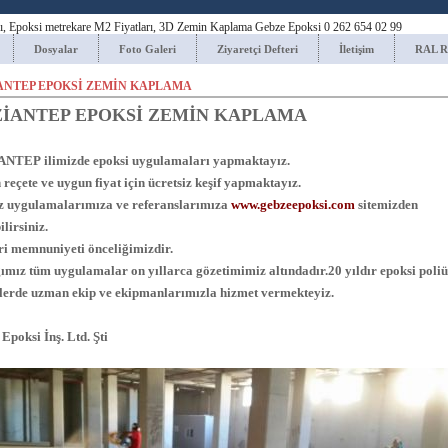
ı,
Epoksi
metrekare M2 Fiyatları, 3D Zemin Kaplama Gebze Epoksi 0 262 654 02 99
Dosyalar
Foto Galeri
Ziyaretçi Defteri
İletişim
RAL 
ANTEP EPOKSİ ZEMİN KAPLAMA
İANTEP EPOKSİ ZEMİN KAPLAMA
ANTEP
ilimizde epoksi uygulamaları yapmaktayız.
reçete ve uygun fiyat için ücretsiz keşif yapmaktayız.
ız uygulamalarımıza ve referanslarımıza
www.gebzeepoksi.com
sitemizden
ilirsiniz.
i memnuniyeti önceliğimizdir.
ımız tüm uygulamalar on yıllarca gözetimimiz altındadır.20 yıldır epoksi poli
lerde uzman ekip ve ekipmanlarımızla hizmet vermekteyiz.
Epoksi İnş. Ltd. Şti