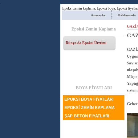
,
Epoksi
zemin kaplama,
Epoksi
boya,
Epoksi
fiyatlar
Anasayfa
Hakkımızda
GAZİ
Epoksi Zemin Kaplama
GAZ
Dünya da Epoksi Üretimi
GAZİ
Uygun 
Sayıs
ulaşab
Müşter
Yaptığ
BOYA FİYATLARI
sistem
EPOKSİ BOYA FİYATLARI
Gebze 
EPOKSİ ZEMİN KAPLAMA
ŞAP BETON FİYATLARI