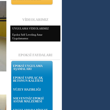
VİDEOLARIMIZ
UYGULAMA VİDEOLARIMIZ
Epoksi Self Leveling Astar
Uygulamamız
EPOKSİ FAYDALARI
EPOKSİ UYGULAMA
AŞAMALARI
EPOKSİ YAPILACAK
BETONUN KALİTESİ
YÜZEY HAZIRLIĞI
SOLVENTSİZ EPOKSİ
ASTAR MALZEMESİ