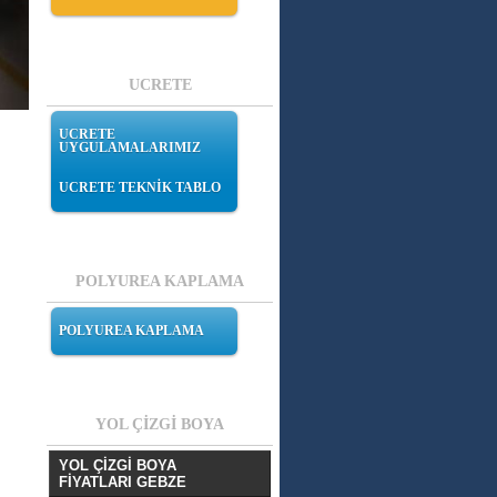
UCRETE
UCRETE
UYGULAMALARIMIZ
UCRETE TEKNİK TABLO
POLYUREA KAPLAMA
POLYUREA KAPLAMA
YOL ÇİZGİ BOYA
YOL ÇİZGİ BOYA
FİYATLARI GEBZE