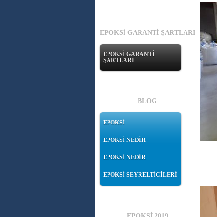
EPOKSİ GARANTİ ŞARTLARI
EPOKSİ GARANTİ
ŞARTLARI
BLOG
EPOKSİ
EPOKSİ NEDİR
EPOKSİ NEDİR
EPOKSİ SEYRELTİCİLERİ
EPOKSİ 2019