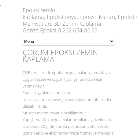
,
Epoksi
zemin
kaplama,
Epoksi
boya,
Epoksi
fiyatları,
Epoksi
m
M2 Fiyatları, 3D Zemin Kaplama
Gebze Epoksi 0 262 654 02 99
ÇORUM EPOKSİ ZEMİN
KAPLAMA
ÇORUM
ilimizde epoksi uygulamaları yapmaktayız.
Uygun reçete ve uygun fiyat için ücretsiz keşif
yapmaktayız.
Sayısız uygulamalarımıza ve
referanslarımıza
www.gebzeepoksi.com
sitemizden
ulaşabilirsiniz.
Müşteri memnuniyeti önceliğimizdir.
Yaptığımız tüm uygulamalar on yıllarca gözetimimiz
altındadır.20 yıldır epoksi poliüretan sistemlerde
uzman ekip ve ekipmanlarımızla hizmet vermekteyiz.