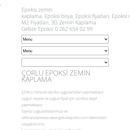
,
Epoksi
zemin
kaplama,
Epoksi
boya,
Epoksi
fiyatları,
Epoksi
m
M2 Fiyatları, 3D Zemin Kaplama
Gebze Epoksi 0 262 654 02 99
ÇORLU EPOKSİ ZEMİN
KAPLAMA
ÇORLU
ilimizde epoksi uygulamaları yapmaktayız.
Uygun reçete ve uygun fiyat için ücretsiz keşif
yapmaktayız.
Sayısız uygulamalarımıza ve
referanslarımıza
www.gebzeepoksi.com
sitemizden
ulaşabilirsiniz.