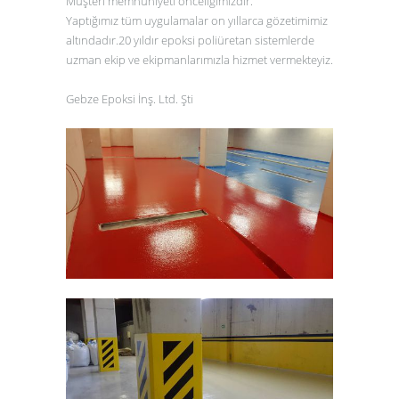
Müşteri memnuniyeti önceliğimizdir.
Yaptığımız tüm uygulamalar on yıllarca gözetimimiz
altındadır.20 yıldır epoksi poliüretan sistemlerde
uzman ekip ve ekipmanlarımızla hizmet vermekteyiz.
Gebze Epoksi İnş. Ltd. Şti