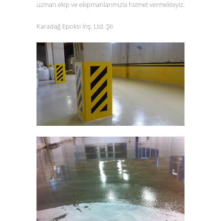
uzman ekip ve ekipmanlarımızla hizmet vermekteyiz.
Karadağ Epoksi İnş. Ltd. Şti