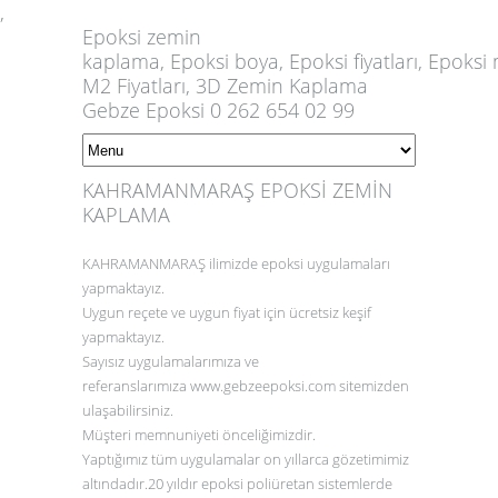
,
Epoksi
zemin
kaplama,
Epoksi
boya,
Epoksi
fiyatları,
Epoksi
m
M2 Fiyatları, 3D Zemin Kaplama
Gebze Epoksi 0 262 654 02 99
KAHRAMANMARAŞ EPOKSİ ZEMİN
KAPLAMA
KAHRAMANMARAŞ
ilimizde epoksi uygulamaları
yapmaktayız.
Uygun reçete ve uygun fiyat için ücretsiz keşif
yapmaktayız.
Sayısız uygulamalarımıza ve
referanslarımıza
www.gebzeepoksi.com
sitemizden
ulaşabilirsiniz.
Müşteri memnuniyeti önceliğimizdir.
Yaptığımız tüm uygulamalar on yıllarca gözetimimiz
altındadır.20 yıldır epoksi poliüretan sistemlerde