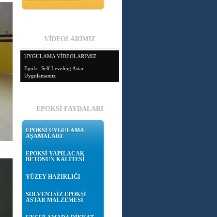
VİDEOLARIMIZ
UYGULAMA VİDEOLARIMIZ
Epoksi Self Leveling Astar
Uygulamamız
EPOKSİ FAYDALARI
EPOKSİ UYGULAMA
AŞAMALARI
EPOKSİ YAPILACAK
BETONUN KALİTESİ
YÜZEY HAZIRLIĞI
SOLVENTSİZ EPOKSİ
ASTAR MALZEMESİ