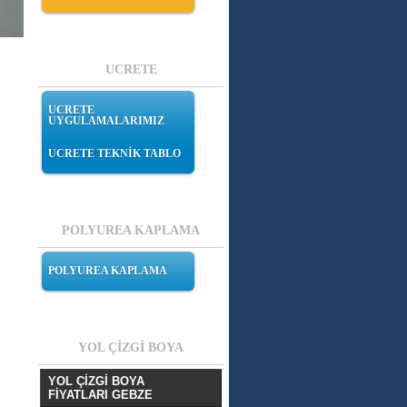
UCRETE
UCRETE
UYGULAMALARIMIZ
UCRETE TEKNİK TABLO
POLYUREA KAPLAMA
POLYUREA KAPLAMA
YOL ÇİZGİ BOYA
YOL ÇİZGİ BOYA
FİYATLARI GEBZE